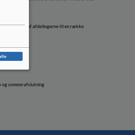
s vi på tværs af afdelingerne til en række
alle
p og sommerafslutning