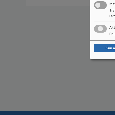
Ma
Tra
For
Akt
Brug
Kun 