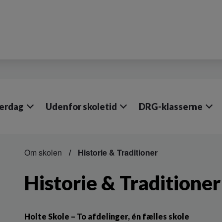
verdag
Udenfor skoletid
DRG-klasserne
Om skolen
Historie & Traditioner
Historie & Traditioner
Holte Skole – To afdelinger, én fælles skole