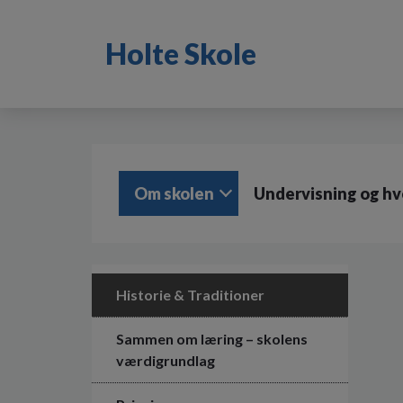
G
å
Holte Skole
t
i
l
h
o
v
e
d
Om skolen
Undervisning og h
i
n
d
h
o
l
Historie & Traditioner
d
e
Sammen om læring – skolens
t
værdigrundlag