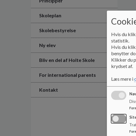
Principper
Skoleplan
Cookie
Skolebestyrelse
Hvis du klik
statistik.
Ny elev
Hvis du klik
benytter dog
Klikker du p
Bliv en del af Holte Skole
krydset af.
For international parents
Læs mere i
Kontakt
Nød
Dis
For
Sit
Traf
For