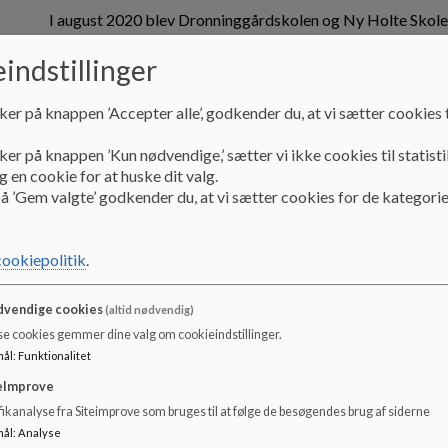
I august 2020 blev Dronninggårdskolen og Ny Holte Skole 
Skolen har i dag to afdelinger:
indstillinger
Rønnebærvej
(tidligere Dronninggårdskolen) huser elever f
Grünersvej
(tidligere Ny Holte Skole) rummer elever fra 6. 
ker på knappen ’Accepter alle’, godkender du, at vi sætter cookies t
Forældre kan finde mere information om optagelseskriterier
ker på knappen ’Kun nødvendige,’ sætter vi ikke cookies til statisti
kommunens hjemmeside.
 en cookie for at huske dit valg.
å ’Gem valgte’ godkender du, at vi sætter cookies for de kategorie
En skole med historie
Holte Skoles to afdelinger har hver deres unikke historie:
cookiepolitik
.
Afdelingen på Grünersvej
blev oprindeligt indviet so
havde skolen 144 elever fordelt på seks klasser og fire 
vendige cookies
(altid nødvendig)
en gymnastiktilbygning og klasseværelser i separate byg
se cookies gemmer dine valg om cookieindstillinger.
gennemgik otte tilbygninger for at skabe bedre rammer 
mål
:
Funktionalitet
Afdelingen på Rønnebærvej
har rødder tilbage til Ho
eImprove
Henny Algreen Ussing. Gymnasiet flyttede i 1914 til Sk
ikanalyse fra Siteimprove som bruges til at følge de besøgendes brug af siderne
dimitterede sine første studenter i 1934. I 1996 lukked
mål
:
Analyse
og bygningerne blev herefter omdannet til Dronninggårds