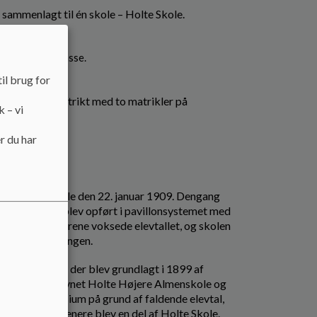
sammenlagt til én skole – Holte Skole.
ra 0. til 5. klasse.
til 9. klasse.
il brug for
 i et skoledistrikt med to matrikler på
k – vi
r du har
m Ny Holte Skole den 22. januar 1909. Dengang
lærere. Skolen blev opført i pavillonsystemet med
ninger. Med årene voksede elevtallet, og skolen
for undervisningen.
lte Gymnasium, der blev grundlagt i 1899 af
olevej under navnet Holte Højere Almenskole og
e Holte Gymnasium på grund af faldende elevtal,
kolen, som senere blev en del af Holte Skole.