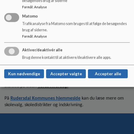
besøgendes brug af siderne
Formål
:
Analyse
Matomo
Trafikanalyse fra Matomo som bruges til at følge de besøgendes
brug af siderne.
Formål
:
Analyse
Aktiver/deaktivér alle
Når bogstaverne læres på Holte Skole
Brug denne kontakt til at aktivere/deaktivere alle apps.
Indskriv dit barn her
Kun nødvendige
Accepter valgte
Accepter alle
Du kan læse mere om os under
Vores Skole
og om den første
skoletid på siden
Vores Hverdag.
På
Rudersdal Kommunes hjemmeside
kan du læse mere om
skolevalg, skoledistrikter og indskrivning.