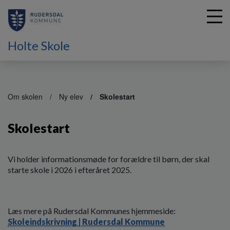
Holte Skole
G
å
Om skolen
Ny elev
Skolestart
t
i
Skolestart
l
h
o
v
Vi holder informationsmøde for forældre til børn, der skal
e
starte skole i 2026 i efteråret 2025.
d
i
n
Læs mere på Rudersdal Kommunes hjemmeside:
d
Skoleindskrivning | Rudersdal Kommune
h