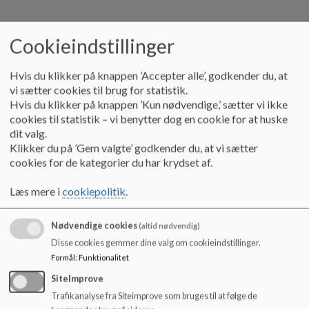
o
l
d
Cookieindstillinger
e
t
Hvis du klikker på knappen ’Accepter alle’, godkender du, at
vi sætter cookies til brug for statistik.
Hvis du klikker på knappen ’Kun nødvendige,’ sætter vi ikke
cookies til statistik – vi benytter dog en cookie for at huske
dit valg.
Klikker du på ’Gem valgte’ godkender du, at vi sætter
En film om hverdagen på Holte Skole
cookies for de kategorier du har krydset af.
Læs mere i
cookiepolitik
.
Nødvendige cookies
(altid nødvendig)
Disse cookies gemmer dine valg om cookieindstillinger.
Formål
:
Funktionalitet
SiteImprove
Trafikanalyse fra Siteimprove som bruges til at følge de
Forældre fortæller om Holte Skole