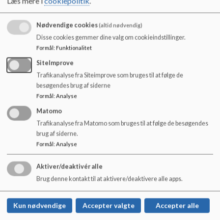
Læs mere i
cookiepolitik
.
o
l
d
Nødvendige cookies
(altid nødvendig)
e
Disse cookies gemmer dine valg om cookieindstillinger.
t
Formål
:
Funktionalitet
SiteImprove
Trafikanalyse fra Siteimprove som bruges til at følge de
besøgendes brug af siderne
Formål
:
Analyse
Matomo
Trafikanalyse fra Matomo som bruges til at følge de besøgendes
brug af siderne.
Formål
:
Analyse
Aktiver/deaktivér alle
Holte Skole
Brug denne kontakt til at aktivere/deaktivere alle apps.
Rønnebærvej 33, 2840 Holte
holteskole@rudersdal.dk
Kun nødvendige
Accepter valgte
Accepter alle
+45 46114500