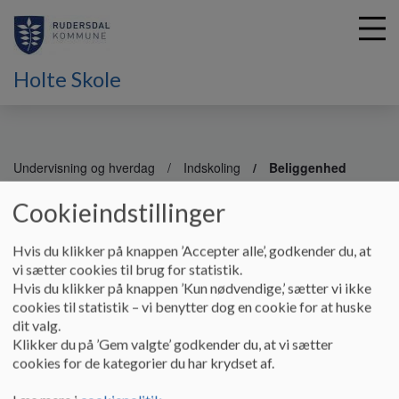
Holte Skole
G
å
Undervisning og hverdag
Indskoling
Beliggenhed
t
i
Cookieindstillinger
Beliggenhed
l
h
Hvis du klikker på knappen ’Accepter alle’, godkender du, at
o
vi sætter cookies til brug for statistik.
v
Adressen er
Rønnebærvej 33, 2840 Holte
Hvis du klikker på knappen ’Kun nødvendige,’ sætter vi ikke
e
cookies til statistik – vi benytter dog en cookie for at huske
d
dit valg.
i
Klikker du på ’Gem valgte’ godkender du, at vi sætter
n
cookies for de kategorier du har krydset af.
d
h