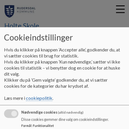
Holte Skole
Cookieindstillinger
G
Hvis du klikker på knappen ’Accepter alle’, godkender du, at
å
Undervisning og hverdag
Elev på skolen
Digitalt liv
vi sætter cookies til brug for statistik.
t
Hvis du klikker på knappen ’Kun nødvendige,’ sætter vi ikke
i
cookies til statistik – vi benytter dog en cookie for at huske
Digitalt liv og Digital dannelse for
l
dit valg.
h
Klikker du på ’Gem valgte’ godkender du, at vi sætter
forældre og elever
o
cookies for de kategorier du har krydset af.
v
e
Læs mere i
cookiepolitik
.
Se linket om: Digitalt liv og Digital dannelse for forældre og
d
elever
i
Nødvendige cookies
n
(altid nødvendig)
Dokumenter
d
Disse cookies gemmer dine valg om cookieindstillinger.
h
Formål
:
Funktionalitet
Digitalt liv og Digital dannelse for forældre og elver.pdf