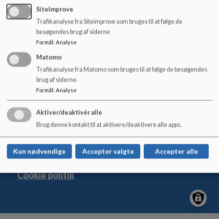
o
SiteImprove
l
Trafikanalyse fra Siteimprove som bruges til at følge de
d
besøgendes brug af siderne
e
Formål
:
Analyse
t
Matomo
Holte Skole
Trafikanalyse fra Matomo som bruges til at følge de besøgendes
Rønnebærvej 33, 2840 Holte
brug af siderne.
holteskole@rudersdal.dk
Formål
:
Analyse
+45 46114500
Kontakt
Aktiver/deaktivér alle
Sitemap
Brug denne kontakt til at aktivere/deaktivere alle apps.
Kun nødvendige
Accepter valgte
Accepter alle
Cookie politik