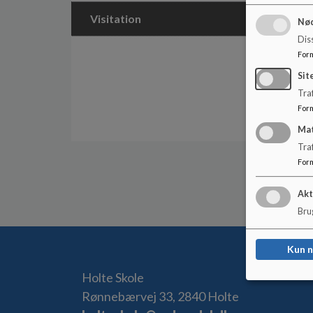
Visitation
Nød
Dis
For
Sit
Traf
For
Ma
Tra
For
Akt
Brug
Kun 
Holte Skole
Rønnebærvej 33, 2840 Holte