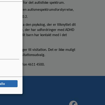
diagnose inden for det autistiske spektrum.
 og unge med en autismespektrumsforstyrrelse,
eskolelovens §20.2.
g vejledning fra den psykolog, der er tilknyttet dit
d barn eller unge, der har udfordringer med ADHD
lærere, som dit barn har kontakt med i det
er lægger sager til visitation. Det er ikke muligt
a kommunens visitationsudvalg.
 skolen på telefon 4611 4500.
alle