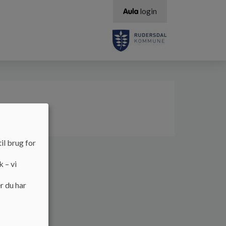
login
il brug for
k – vi
r du har