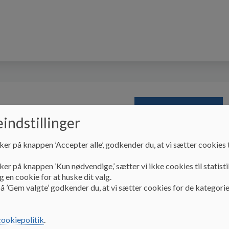
verdag
Udenfor skoletid
DRG-klasserne
indstillinger
ker på knappen ’Accepter alle’, godkender du, at vi sætter cookies t
DRG-klasserne
Visitation
ker på knappen ’Kun nødvendige,’ sætter vi ikke cookies til statisti
 en cookie for at huske dit valg.
Visitation
å ’Gem valgte’ godkender du, at vi sætter cookies for de kategorie
cookiepolitik
.