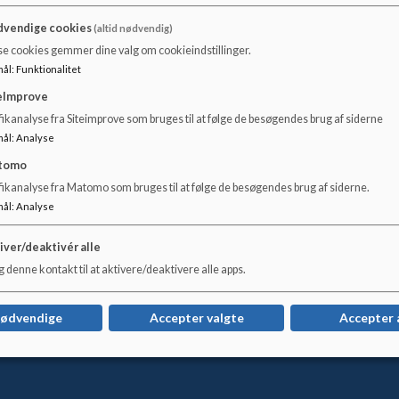
Dronninggårdklasserne er et skoletilbud for børn, der har en 
vendige cookies
(altid nødvendig)
Dronninggårdklassernes målgruppe er normaltbegavede børn
se cookies gemmer dine valg om cookieindstillinger.
som er berettiget til vidtgående specialundervisning iht. Folk
mål
:
Funktionalitet
Hvis dit barn har vanskeligheder i skolen, kan I få rådgivning o
eImprove
barns skole. Psykologen kan give rådgivning til forældre me
ikanalyse fra Siteimprove som bruges til at følge de besøgendes brug af siderne
eller autisme. Psykologen samarbejder med de pædagoger og 
mål
:
Analyse
daglige, samt med ledere, ressourceteam og AKT-lærere.
tomo
fikanalyse fra Matomo som bruges til at følge de besøgendes brug af siderne.
Det er PPR psykologen og ressourceteamet på dit barns skole, d
mål
:
Analyse
at indskrive børn i Dronninggårdklasserne uden visitation fr
Har du yderligere spørgsmål, er du velkommen til at kontakte
iver/deaktivér alle
 denne kontakt til at aktivere/deaktivere alle apps.
nødvendige
Accepter valgte
Accepter 