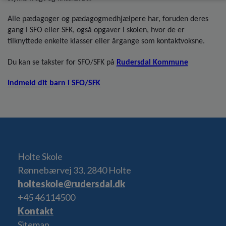
Alle pædagoger og pædagogmedhjælpere har, foruden deres
gang i SFO eller SFK, også opgaver i skolen, hvor de er
tilknyttede enkelte klasser eller årgange som kontaktvoksne.
Du kan se takster for SFO/SFK på
Rudersdal Kommune
Indmeld dit barn i SFO/SFK
Holte Skole
Rønnebærvej 33, 2840 Holte
holteskole@rudersdal.dk
+45 46114500
Kontakt
Sitemap