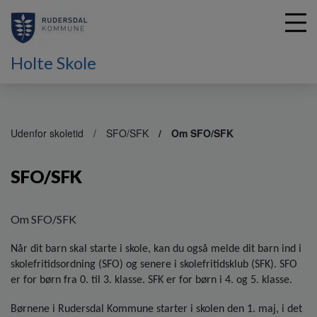
Holte Skole
G
å
Udenfor skoletid
SFO/SFK
Om SFO/SFK
t
i
SFO/SFK
l
h
o
v
Om SFO/SFK
e
d
Når dit barn skal starte i skole, kan du også melde dit barn ind i
i
skolefritidsordning (SFO) og senere i skolefritidsklub (SFK). SFO
n
er for børn fra 0. til 3. klasse. SFK er for børn i 4. og 5. klasse.
d
h
Børnene i Rudersdal Kommune starter i skolen den 1. maj, i det