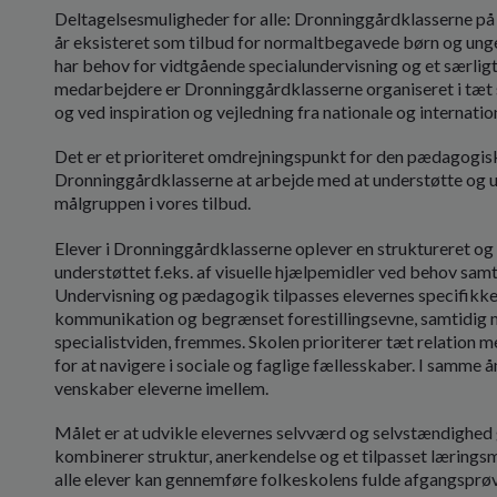
Deltagelsesmuligheder for alle: Dronninggårdklasserne på
år eksisteret som tilbud for normaltbegavede børn og un
har behov for vidtgående specialundervisning og et særligt
medarbejdere er Dronninggårdklasserne organiseret i t
og ved inspiration og vejledning fra nationale og internati
Det er et prioriteret omdrejningspunkt for den pædagogisk
Dronninggårdklasserne at arbejde med at understøtte og u
målgruppen i vores tilbud.
Elever i Dronninggårdklasserne oplever en struktureret og
understøttet f.eks. af visuelle hjælpemidler ved behov sam
Undervisning og pædagogik tilpasses elevernes specifikke 
kommunikation og begrænset forestillingsevne, samtidig m
specialistviden, fremmes. Skolen prioriterer tæt relation m
for at navigere i sociale og faglige fællesskaber. I samme å
venskaber eleverne imellem.
Målet er at udvikle elevernes selvværd og selvstændighed
kombinerer struktur, anerkendelse og et tilpasset læringsm
alle elever kan gennemføre folkeskolens fulde afgangsprøve