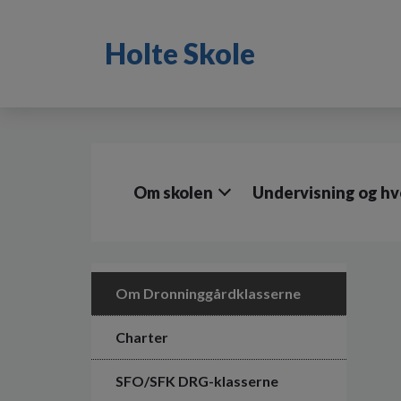
G
å
Holte Skole
t
i
l
h
o
v
e
d
Om skolen
Undervisning og h
i
n
d
h
o
l
Om Dronninggårdklasserne
d
e
Charter
t
SFO/SFK DRG-klasserne