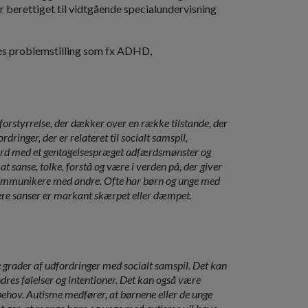
berettiget til vidtgående specialundervisning
eres problemstilling som fx ADHD,
rstyrrelse, der dækker over en række tilstande, der
dringer, der er relateret til socialt samspil,
ærd med et gentagelsespræget adfærdsmønster og
sanse, tolke, forstå og være i verden på, der giver
 kommunikere med andre. Ofte har børn og unge med
flere sanser er markant skærpet eller dæmpet.
 grader af udfordringer med socialt samspil. Det kan
dres følelser og intentioner. Det kan også være
behov. Autisme medfører, at børnene eller de unge