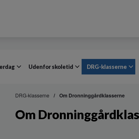
verdag
Udenfor skoletid
DRG-klasserne
DRG-klasserne
Om Dronninggårdklasserne
Om Dronninggårdklas