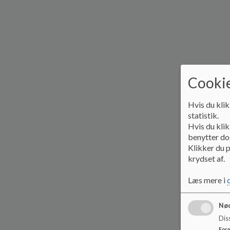
Cookie
Hvis du klik
statistik.
Hvis du klik
benytter dog
Klikker du p
krydset af.
Læs mere i
Nød
Dis
For