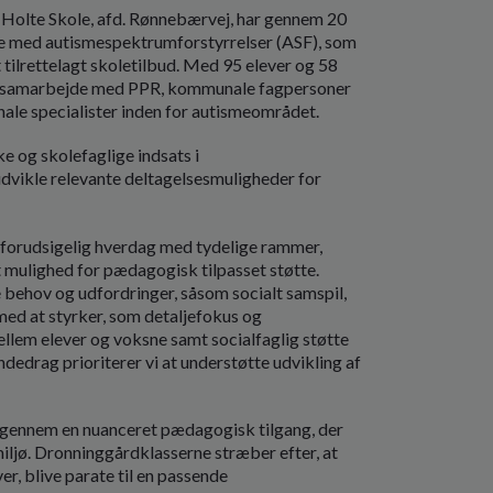
 Holte Skole, afd. Rønnebærvej, har gennem 20
ge med autismespektrumforstyrrelser (ASF), som
 tilrettelagt skoletilbud. Med 95 elever og 58
æt samarbejde med PPR, kommunale fagpersoner
onale specialister inden for autismeområdet.
e og skolefaglige indsats i
dvikle relevante deltagelsesmuligheder for
 forudsigelig hverdag med tydelige rammer,
t mulighed for pædagogisk tilpasset støtte.
behov og udfordringer, såsom socialt samspil,
ed at styrker, som detaljefokus og
ellem elever og voksne samt socialfaglig støtte
ndedrag prioriterer vi at understøtte udvikling af
 gennem en nuanceret pædagogisk tilgang, der
iljø. Dronninggårdklasserne stræber efter, at
r, blive parate til en passende