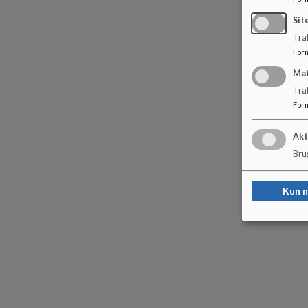
Sit
Traf
For
Ma
Tra
For
Akt
Brug
Kun 