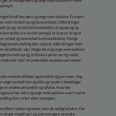
lket gør, at mange børn og unge med autisme vil have
 samspil.
et bredt hos børn og unge med autisme. Fra børn
er intet verbalt sprog (nonverbale). Udfordringer
balt sprog, social kommunikation, kropssprog og
kan skilles fra socialt samspil, fx kræver brug af
nerer verbal og nonverbal kommunikation. Mange
i begrænset omfang eller oplever udfordringer med
som de befinder sig i. Nogle børn og unge med autisme
eget formelt sprog, artikulere på en særlig måde,
mål eller tale i et anderledes toneleje end ventet i
abe mentale billeder og forestille sig personer, ting,
den unge mentalt kan opstille og vurdere handlinger
age en andens perspektiv og aflæse, hvad der
llingsevne har børn og unge med autisme svært ved at
andling ikke virker efter hensigten.
ecifikke rutiner og vaner, som de nødigt ændrer. Der
om de går meget op i, og som kan gøre, at andre