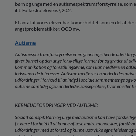
børn og unge med en autismespektrumsforstyrrelse, som er 
iht. Folkeskolelovens §20.2.
Et antal af vores elever har komorbiditet som en del af d
angstproblematikker, OCD mv.
Autisme
Autismespektrumforstyrrelse er en gennemgribende udviklingsfo
giver barnet og den unge forskellige former for og grader af udfor
kommunikation og forestillingsevne, som kan medføre en adf
indsnævrede interesser. Autisme medfører en anderledes måde at 
udfordringer i forhold til at indgå i sociale sammenhænge og
autisme samtidig også anderledes sanseprofiler, hvor en eller 
KERNEUDFORDRINGER VED AUTISME:
Socialt samspil: Børn og unge med autisme kan have forskellige
fx være i forhold til at kunne aflæse andre mennesker, forstå an
udfordringer med at forstå og kunne udtrykke egne følelser og 