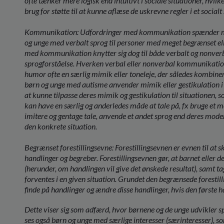
ofte tænker mere logisk end intuitivt i sociale situationer, hvi
brug for støtte til at kunne aflæse de uskrevne regler i et socialt
Kommunikation: Udfordringer med kommunikation spænder meg
og unge med verbalt sprog til personer med meget begrænset ell
med kommunikation knytter sig dog til både verbalt og nonver
sprogforståelse. Hverken verbal eller nonverbal kommunikation 
humor ofte en særlig mimik eller toneleje, der således kombi
børn og unge med autisme anvender mimik eller gestikulation 
at kunne tilpasse deres mimik og gestikulation til situationen, 
kan have en særlig og anderledes måde at tale på, fx bruge et m
imitere og gentage tale, anvende et andet sprog end deres moders
den konkrete situation.
Begrænset forestillingsevne: Forestillingsevnen er evnen til at sk
handlinger og begreber. Forestillingsevnen gør, at barnet eller 
(herunder, om handlingen vil give det ønskede resultat), samt t
forventes i en given situation. Grundet den begrænsede foresti
finde på handlinger og ændre disse handlinger, hvis den første h
Dette viser sig som adfærd, hvor børnene og de unge udvikler sp
ses også børn og unge med særlige interesser (særinteresser), s