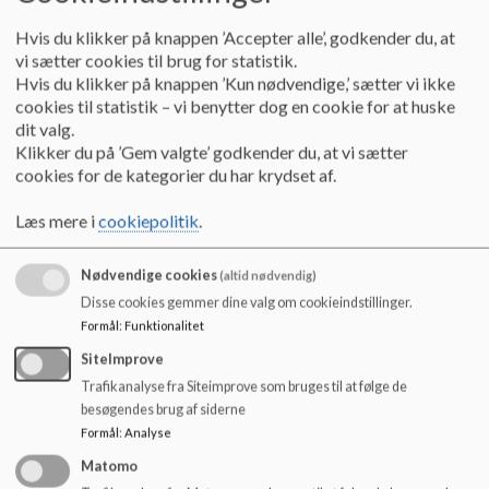
o
år.
Rudersdal Kommune sender i november information ud om
l
Hvis du klikker på knappen ’Accepter alle’, godkender du, at
indskrivning til skolestart. Her vil du som forældre få
d
vi sætter cookies til brug for statistik.
information om skoledistrikt og skoleindskrivning. I Rudersdal
e
Hvis du klikker på knappen ’Kun nødvendige,’ sætter vi ikke
Kommune starter børnene i et indkøringsforløb den 1. maj, som
t
cookies til statistik – vi benytter dog en cookie for at huske
vi kalder Mini-SFO, hvor børnene lærer skolen og hinanden at
dit valg.
kende, så de er klar til skolestart i 0. klasse til august.
Klikker du på ’Gem valgte’ godkender du, at vi sætter
cookies for de kategorier du har krydset af.
Indskriv dit barn her
Læs mere i
cookiepolitik
.
Vi vil i løbet af november invitere til informationsmøde på Holte
Skole, så du kan møde os og høre mere om vores værdier, og
hvordan det er at gå i skole her. På siden
Skolestart
kan du læse
Nødvendige cookies
(altid nødvendig)
om årets skolestart og det dertil hørende informationsmøde.
Disse cookies gemmer dine valg om cookieindstillinger.
Formål
:
Funktionalitet
Du kan læse mere om vores læring under
Vores Hverdag.
SiteImprove
SKOLESKIFT
Trafikanalyse fra Siteimprove som bruges til at følge de
besøgendes brug af siderne
Ønsker du skoleskifte fra én af kommunes andre folkeskoler til
Formål
:
Analyse
Holte Skole, skal du kontakte kontoret på 4611 4500. Dit barn
Matomo
kan dog kun blive optaget på en anden skole end distriktsskolen,