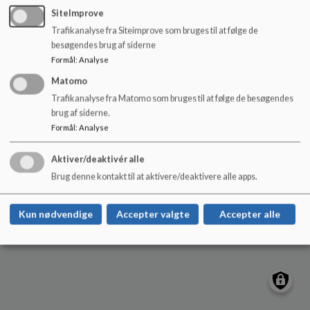
o
holteskole@rudersdal.dk
SiteImprove
l
Trafikanalyse fra Siteimprove som bruges til at følge de
+45 46114500
d
besøgendes brug af siderne
e
Kontakt
Formål
:
Analyse
t
Sitemap
Matomo
Trafikanalyse fra Matomo som bruges til at følge de besøgendes
brug af siderne.
Formål
:
Analyse
Cookie politik
Aktiver/deaktivér alle
Brug denne kontakt til at aktivere/deaktivere alle apps.
Kun nødvendige
Accepter valgte
Accepter alle