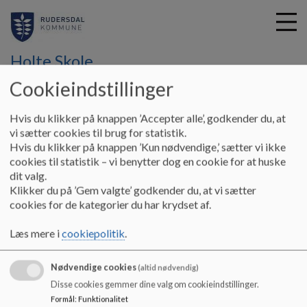
Holte Skole
Cookieindstillinger
G
Hvis du klikker på knappen ’Accepter alle’, godkender du, at
å
Hjem
Skolestart
vi sætter cookies til brug for statistik.
t
Hvis du klikker på knappen ’Kun nødvendige,’ sætter vi ikke
i
cookies til statistik – vi benytter dog en cookie for at huske
Læring
l
dit valg.
h
Klikker du på ’Gem valgte’ godkender du, at vi sætter
o
cookies for de kategorier du har krydset af.
v
Her kan du læse om følgende:
e
Læs mere i
cookiepolitik
.
d
i
Nødvendige cookies
n
(altid nødvendig)
d
Holte Skole
Disse cookies gemmer dine valg om cookieindstillinger.
h
Formål
:
Funktionalitet
Rønnebærvej 33, 2840 Holte